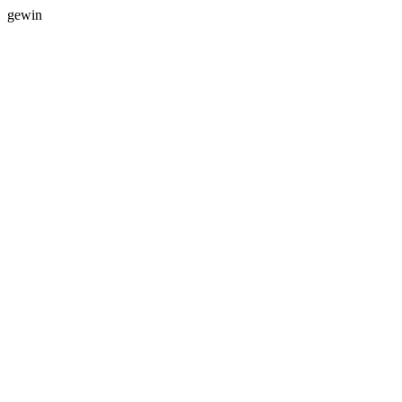
gewin