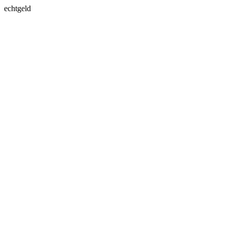
echtgeld